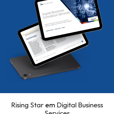
Rising Star
em
Digital Business
Services